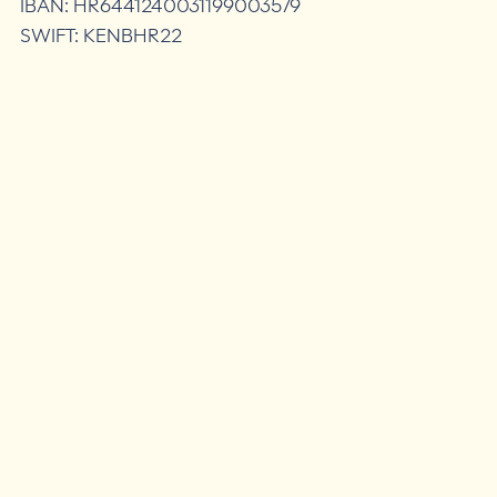
IBAN: HR6441240031199003579
SWIFT: KENBHR22