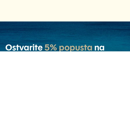
Ostvarite
5% popusta
na
prvu rezervaciju!
E-mail adresa
Pretplatite se
Dajem elektroničku privolu da mi se putem
email-a šalju nove ponude i popusti.
Popusti se ne mogu kombinirati. Primjenjivati će se najveći iznos
popusta. Klikom na polje "Pretplati se" potvrđujete da ste upoznati i
slažete se s našim Pravilima o privatnosti. U bilo kojem trenutku