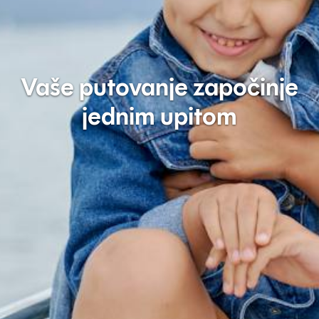
Vaše putovanje započinje
jednim upitom